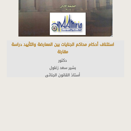
استئناف أحكام محاكم الجنايات بين المعارضة والتأييد دراسة
مقارنة
كلية الحقوق – جامعة القاهرة
يشكل ارتكاب الجريمة خروجا على القواعد التي وضعها المشرع
لحماية الحقوق والمصالح الجوهرية للمجتمع والأفراد. واستعمال
الدولة سلطتها في التجريم والعقاب، بوضع نصوص جنائية تجرم
ارتكاب أفعال أو امتناع عن القيام بأخرى وتقرر عقوبات لهذه أو تلك،
إنما يعبر عن القيمة المعتبرة لهذه الحقوق والمصالح المحمية جنائيا