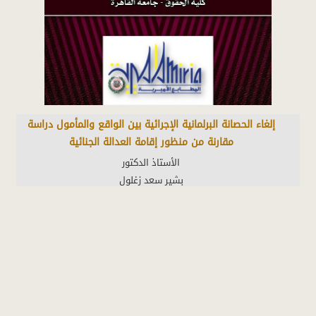
إلغاء الحصانة البرلمانية الإجرائية بين الواقع والمأمول دراسة
مقارنة من منظور إقامة العدالة الجنائية
كلية الحقوق - جامعة القاهرة
تعد العدالة الجنائية إحدى القيم الأساسية للمجتمعات والدول
المتحضرة وتمثل أهمية كبرى للحفاظ على أمن المجتمع واستقراره،
فضلا عن إرساء علاقات متوازنة بين أفراده ومؤسساته. وتتبنى الدول
المختلفة في قوانينها العديد من القواعد الجنائية الإجرائية التي